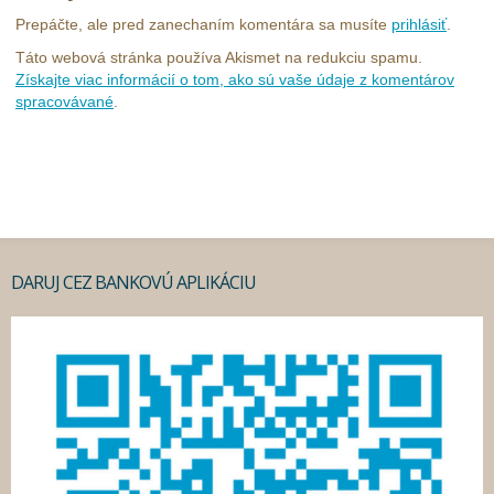
Prepáčte, ale pred zanechaním komentára sa musíte
prihlásiť
.
Táto webová stránka používa Akismet na redukciu spamu.
Získajte viac informácií o tom, ako sú vaše údaje z komentárov
spracovávané
.
DARUJ CEZ BANKOVÚ APLIKÁCIU