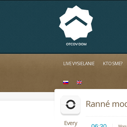
LIVE VYSIELANIE
KTO SME?
Ranné mod
Every
06:30
Wors