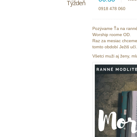
Týždeň
0918 478 060
Pozývame Ťa na ranné 
Worship roome OD.
Raz za mesiac chceme m
tomto období Ježiš učí
Všetci muži aj ženy, ml