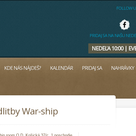
FOLLOW 
PRIDAJ SA NA NAŠU NE
NEDEĽA 10:00 | EV
KDE NÁS NÁJDEŠ?
KALENDÁR
PRIDAJ SA
NAHRÁVKY
litby War-ship
hip room O.D, Košická 37/c, 1.poschodie