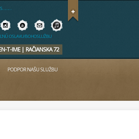
US………
DEĽNÚ OSLAVU/BOHOSLUŽBU
EN-T-IME | RAČIANSKA 72
PODPOR NAŠU SLUŽBU