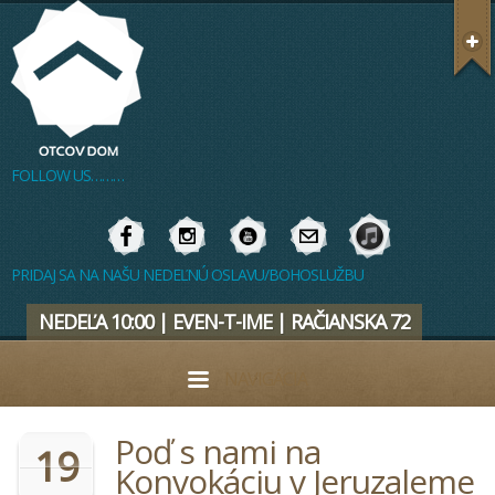
FOLLOW US………
PRIDAJ SA NA NAŠU NEDEĽNÚ OSLAVU/BOHOSLUŽBU
NEDEĽA 10:00 | EVEN-T-IME | RAČIANSKA 72
NAVIGÁCIA
Poď s nami na
19
Konvokáciu v Jeruzaleme