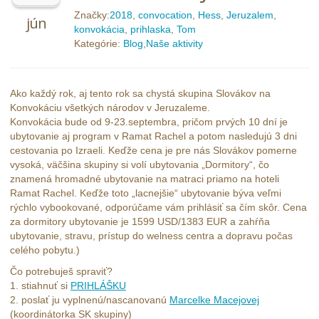
Značky:
2018
,
convocation
,
Hess
,
Jeruzalem
,
jún
konvokácia
,
prihlaska
,
Tom
Kategórie:
Blog
,
Naše aktivity
Ako každý rok, aj tento rok sa chystá skupina Slovákov na
Konvokáciu všetkých národov v Jeruzaleme.
Konvokácia bude od 9-23.septembra, pričom prvých 10 dní je
ubytovanie aj program v Ramat Rachel a potom nasledujú 3 dni
cestovania po Izraeli. Keďže cena je pre nás Slovákov pomerne
vysoká, väčšina skupiny si volí ubytovania „Dormitory“, čo
znamená hromadné ubytovanie na matraci priamo na hoteli
Ramat Rachel. Keďže toto „lacnejšie“ ubytovanie býva veľmi
rýchlo vybookované, odporúčame vám prihlásiť sa čím skôr. Cena
za dormitory ubytovanie je 1599 USD/1383 EUR a zahŕňa
ubytovanie, stravu, prístup do welness centra a dopravu počas
celého pobytu.)
Čo potrebuješ spraviť?
1. stiahnuť si
PRIHLÁŠKU
2. poslať ju vyplnenú/nascanovanú
Marcelke Macejovej
(koordinátorka SK skupiny)