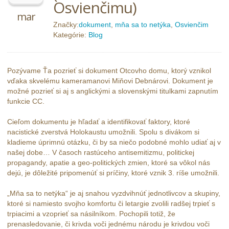
Osvienčimu)
mar
Značky:
dokument
,
mňa sa to netýka
,
Osvienčim
Kategórie:
Blog
Pozývame Ťa pozrieť si dokument Otcovho domu, ktorý vznikol
vďaka skvelému kameramanovi Miňovi Debnárovi. Dokument je
možné pozrieť si aj s anglickými a slovenskými titulkami zapnutím
funkcie CC.
Cieľom dokumentu je hľadať a identifikovať faktory, ktoré
nacistické zverstvá Holokaustu umožnili. Spolu s divákom si
kladieme úprimnú otázku, či by sa niečo podobné mohlo udiať aj v
našej dobe… V časoch rastúceho antisemitizmu, politickej
propagandy, apatie a geo-politických zmien, ktoré sa vôkol nás
dejú, je dôležité pripomenúť si príčiny, ktoré vznik 3. ríše umožnili.
„Mňa sa to netýka“ je aj snahou vyzdvihnúť jednotlivcov a skupiny,
ktoré si namiesto svojho komfortu či letargie zvolili radšej trpieť s
trpiacimi a vzoprieť sa násilníkom. Pochopili totiž, že
prenasledovanie, či krivda voči jednému národu je krivdou voči