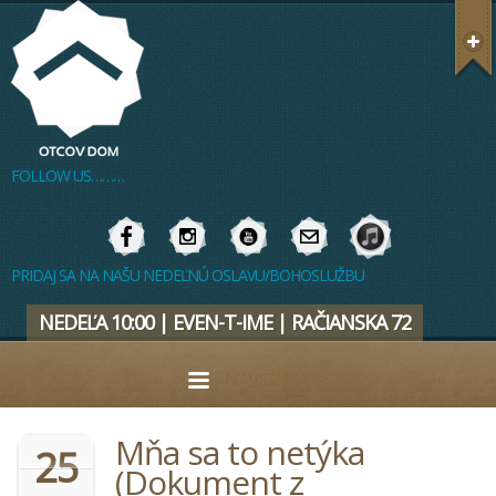
FOLLOW US………
PRIDAJ SA NA NAŠU NEDEĽNÚ OSLAVU/BOHOSLUŽBU
NEDEĽA 10:00 | EVEN-T-IME | RAČIANSKA 72
NAVIGÁCIA
Mňa sa to netýka
25
(Dokument z