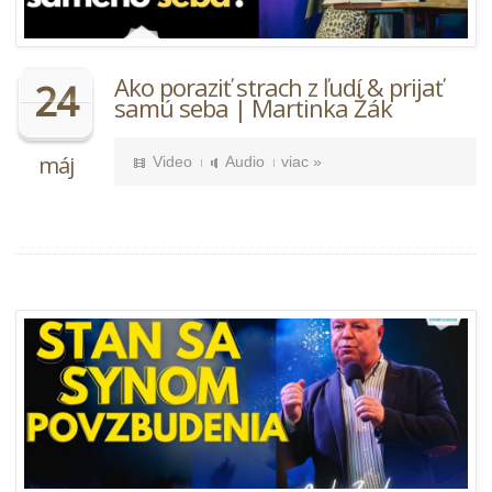
Ako poraziť strach z ľudí & prijať
24
samú seba | Martinka Žák
máj
Video
Audio
viac »