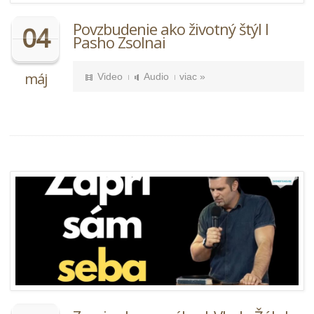
Povzbudenie ako životný štýl I
04
Pasho Zsolnai
máj
Video
Audio
viac »