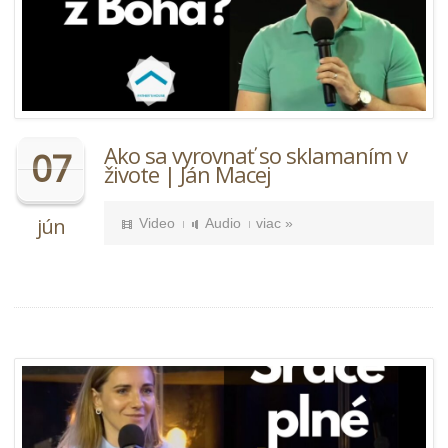
Ako sa vyrovnať so sklamaním v
07
živote | Ján Macej
jún
Video
Audio
viac »