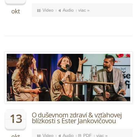
okt
Video
Audio
viac »
O duševnom zdraví & vzťahovej
13
blízkosti s Ester Jankovičovou
okt
Video
Audio
PDF
viac »