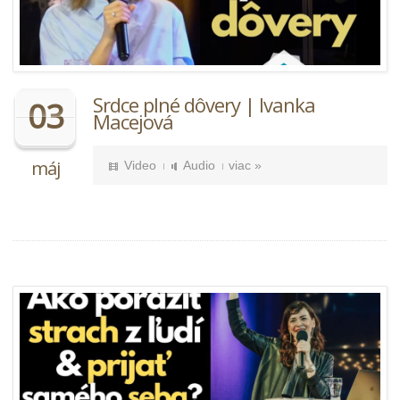
Srdce plné dôvery | Ivanka
03
Macejová
máj
Video
Audio
viac »