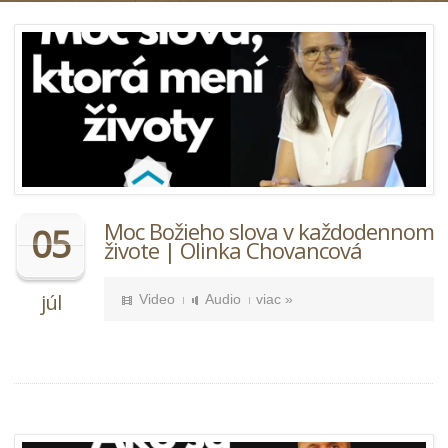
Moc Božieho slova v každodennom
05
živote | Olinka Chovancová
júl
Video
Audio
viac »