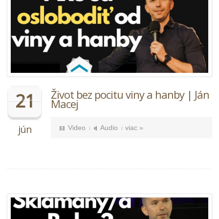
Život bez pocitu viny a hanby | Ján
21
Macej
jún
Video
Audio
viac »