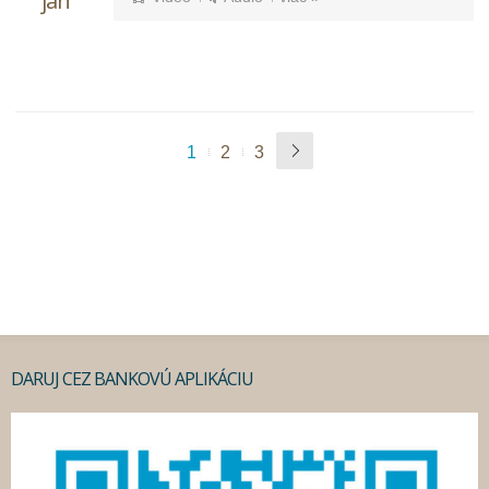
jan
1
2
3
DARUJ CEZ BANKOVÚ APLIKÁCIU