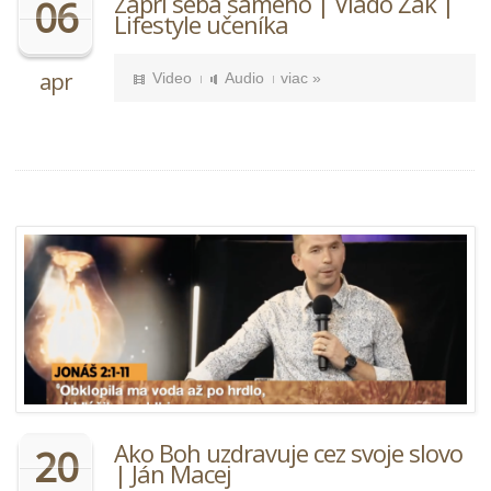
Zapri seba samého | Vlado Žák |
06
Lifestyle učeníka
apr
Video
Audio
viac »
Ako Boh uzdravuje cez svoje slovo
20
| Ján Macej