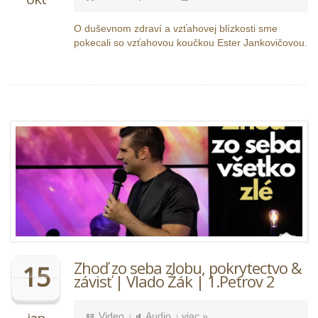
O duševnom zdraví a vzťahovej blízkosti sme
pokecali so vzťahovou koučkou Ester Jankovičovou.
Zhoď zo seba zlobu, pokrytectvo &
15
závisť | Vlado Žák | 1.Petrov 2
Video
Audio
viac »