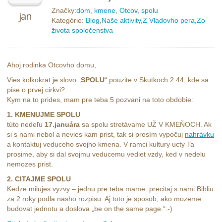
Značky:
dom
,
kmene
,
Otcov
,
spolu
jan
Kategórie:
Blog
,
Naše aktivity
,
Z Vladovho pera
,
Zo
života spoločenstva
Ahoj rodinka Otcovho domu,
Vies kolkokrat je slovo „
SPOLU
“ pouzite v Skutkoch 2:44, kde sa
pise o prvej cirkvi?
Kym na to prides, mam pre teba 5 pozvani na toto obdobie:
1. KMENUJME SPOLU
túto nedeľu
17.januára
sa spolu stretávame UŽ V KMEŇOCH. Ak
si s nami nebol a nevies kam prist, tak si prosím vypočuj
nahrávku
a kontaktuj veduceho svojho kmena. V ramci kultury ucty Ta
prosime, aby si dal svojmu veducemu vediet vzdy, ked v nedelu
nemozes prist.
2. CITAJME SPOLU
Kedze milujes vyzvy – jednu pre teba mame: precitaj s nami Bibliu
za 2 roky podla nasho rozpisu. Aj toto je sposob, ako mozeme
budovat jednotu a doslova „be on the same page.“:-)