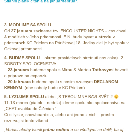
Stiahni planik citania na januar/februar.
3. MODLIME SA SPOLU
Od
27.januara
zaciname tzv. ENCOUNTER NIGHTS – cas chval
& modlitieb v Jeho pritomnosti. E.N. budu byvat
v stredu
v
priestoroch KC Prielom na Páričkovej 18. Jediny ciel je byt spolu v
Ockovej pritomnosti.
4. BUDME SPOLU
– okrem pravidelnych stretnuti nas cakaju 2
SOBOTY SPOLOCENSTVA
–
23.januara
budeme spolu s Mirou & Martou
Tothovymi
hovorit
o priprave na expanziu.
–
20.februara
budeme spolu s nasim vzacnym
DECLANOM
KENNYM
. (obe soboty budu v KC Prielom)
5. LYZUJME SPOLU
alebo „S TEBOU MNE BAVI SVĚT 2
11-13.marca (piatok – nedela) ideme spolu ako spolocenstvo na
„CHAT-ovačku do Čičmian.“
Ci si lyziar, snowboardista, alebo ani jedno z nich…prosím
rezervuj si tento víkend.
„Veriaci akoby tvorili
jednu rodinu
a so všetkými sa delili,
ba aj