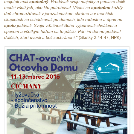
majetok mali
spoločný
. Predávali svoje majetky a peniaze delili
medzi všetkých, ako kto potreboval. Všetci sa
spoločne
každý
deň zhromažďovali v jeruzalemskom chráme a v menších
skupinách sa schádzavali po domoch, kde radostne a úprimne
spolu
jedávali. Svoju vďačnosť Bohu vyjadrovali chválami a
spevom a všetkým ľuďom sa to páčilo. Pán im denne pridával
ďalších, ktorí uverili a boli zachránení.“
(Skutky 2:44-47, NPK)