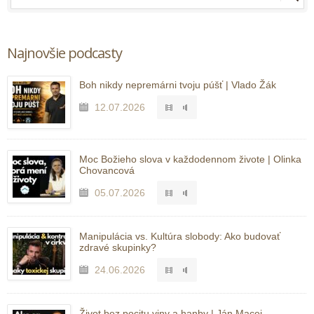
Najnovšie podcasty
Boh nikdy nepremárni tvoju púšť | Vlado Žák
12.07.2026
Moc Božieho slova v každodennom živote | Olinka
Chovancová
05.07.2026
Manipulácia vs. Kultúra slobody: Ako budovať
zdravé skupinky?
24.06.2026
Život bez pocitu viny a hanby | Ján Macej