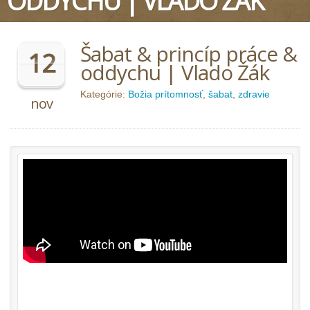
ODDYCHU | VLADO ŽÁK
Šabat & princíp práce &
12
oddychu | Vlado Žák
Kategórie:
Božia prítomnosť
,
šabat
,
zdravie
nov