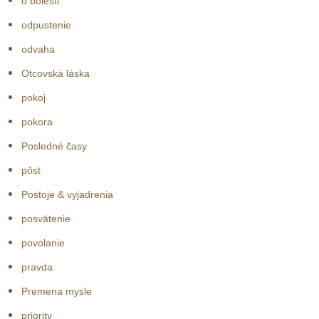
o bolesti
odpustenie
odvaha
Otcovská láska
pokoj
pokora
Posledné časy
pôst
Postoje & vyjadrenia
posvätenie
povolanie
pravda
Premena mysle
priority