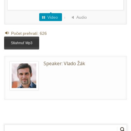
Video
Audio
Počet prehratí:
626
Stiahnuť Mp3
Speaker:
Vlado Žák